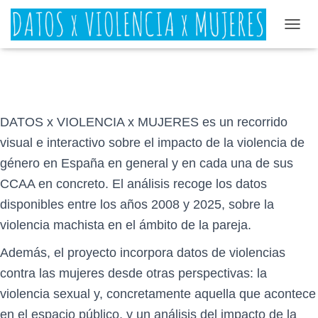
C
A
M
B
I
A
R
DATOS x VIOLENCIA x MUJERES es un recorrido
M
visual e interactivo sobre el impacto de la violencia de
O
D
género en España en general y en cada una de sus
O
CCAA en concreto. El análisis recoge los datos
D
E
disponibles entre los años 2008 y 2025, sobre la
N
violencia machista en el ámbito de la pareja.
A
V
Además, el proyecto incorpora datos de violencias
E
G
contra las mujeres desde otras perspectivas: la
A
C
violencia sexual y, concretamente aquella que acontece
I
en el espacio público, y un análisis del impacto de la