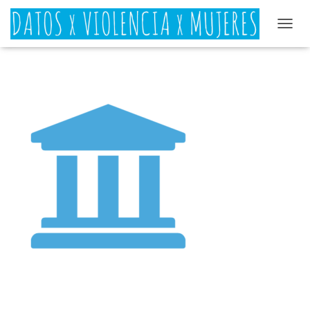
C
A
M
B
I
A
R
M
O
D
O
D
E
N
A
V
E
G
A
C
I